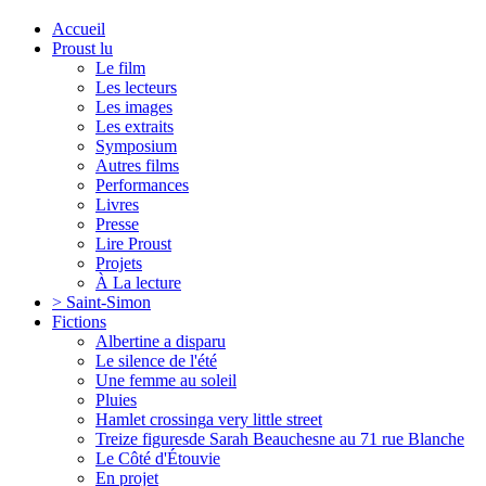
Accueil
Proust lu
Le film
Les lecteurs
Les images
Les extraits
Symposium
Autres films
Performances
Livres
Presse
Lire Proust
Projets
À La lecture
> Saint-Simon
Fictions
Albertine a disparu
Le silence de l'été
Une femme au soleil
Pluies
Hamlet crossing
a very little street
Treize figures
de Sarah Beauchesne au 71 rue Blanche
Le Côté d'Étouvie
En projet