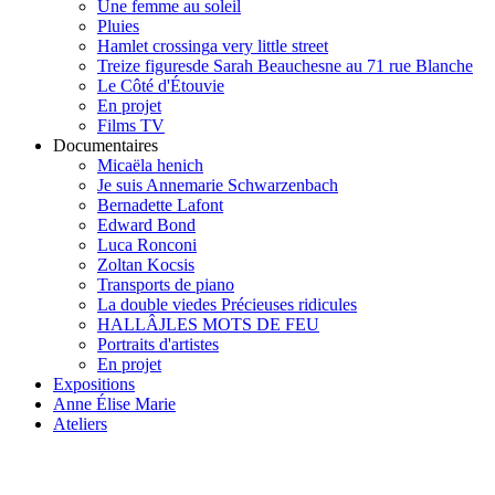
Une femme au soleil
Pluies
Hamlet crossing
a very little street
Treize figures
de Sarah Beauchesne au 71 rue Blanche
Le Côté d'Étouvie
En projet
Films TV
Documentaires
Micaëla henich
Je suis Annemarie Schwarzenbach
Bernadette Lafont
Edward Bond
Luca Ronconi
Zoltan Kocsis
Transports de piano
La double vie
des Précieuses ridicules
HALLÂJ
LES MOTS DE FEU
Portraits d'artistes
En projet
Expositions
Anne Élise Marie
Ateliers