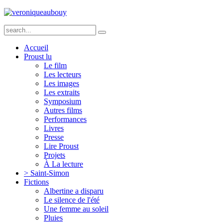
Accueil
Proust lu
Le film
Les lecteurs
Les images
Les extraits
Symposium
Autres films
Performances
Livres
Presse
Lire Proust
Projets
À La lecture
> Saint-Simon
Fictions
Albertine a disparu
Le silence de l'été
Une femme au soleil
Pluies