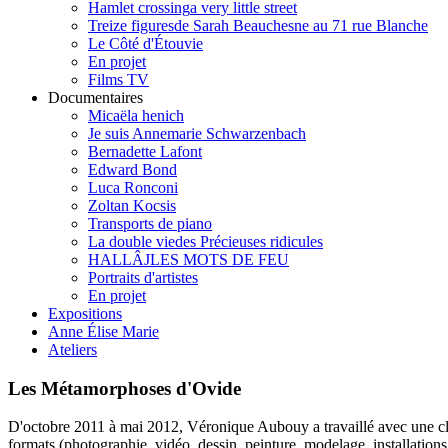
Hamlet crossing
a very little street
Treize figures
de Sarah Beauchesne au 71 rue Blanche
Le Côté d'Étouvie
En projet
Films TV
Documentaires
Micaëla henich
Je suis Annemarie Schwarzenbach
Bernadette Lafont
Edward Bond
Luca Ronconi
Zoltan Kocsis
Transports de piano
La double vie
des Précieuses ridicules
HALLÂJ
LES MOTS DE FEU
Portraits d'artistes
En projet
Expositions
Anne Élise Marie
Ateliers
Les Métamorphoses d'Ovide
D'octobre 2011 à mai 2012, Véronique Aubouy a travaillé avec un
formats (photographie, vidéo, dessin, peinture, modelage, installations