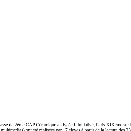
e classe de 2ème CAP Céramique au lycée L'Initiative, Paris XIXèm
 multimedias) ont été réalisées par 17 élèves à partir de la lecture des