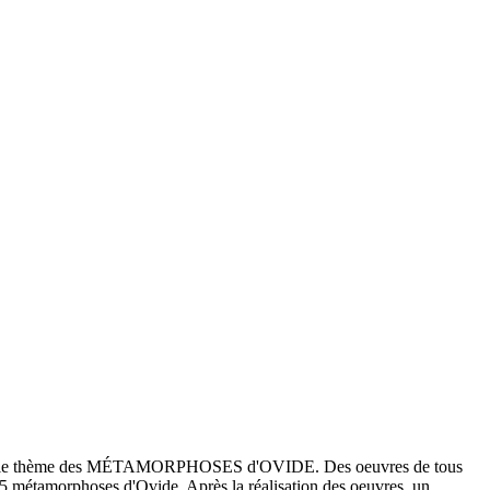
e sur le thème des MÉTAMORPHOSES d'OVIDE. Des oeuvres de tous
 235 métamorphoses d'Ovide. Après la réalisation des oeuvres, un